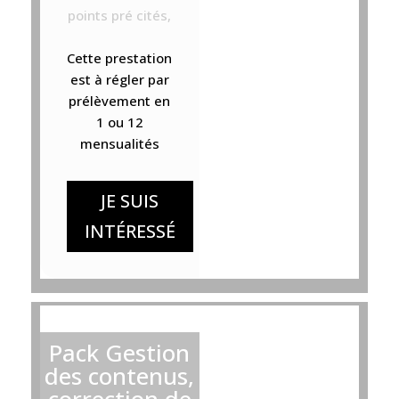
points pré cités,
Cette prestation
est à régler par
prélèvement en
1 ou 12
mensualités
JE SUIS
INTÉRESSÉ
Pack Gestion
des contenus,